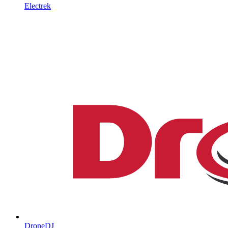
Electrek
DroneDJ