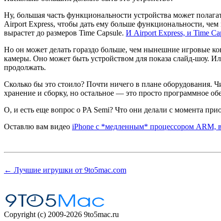
Ну, большая часть функциональности устройства может полагат
Airport Express, чтобы дать ему больше функциональности, че
вырастет до размеров Time Capsule.
И Airport Express, и Time 
Но он может делать гораздо больше, чем нынешние игровые к
камеры. Оно может быть устройством для показа слайд-шоу. 
продолжать.
Сколько бы это стоило? Почти ничего в плане оборудования. Ч
хранение и сборку, но остальное — это просто программное о
О, и есть еще вопрос о PA Semi? Что они делали с момента 
Оставлю вам видео
iPhone с *медленным* процессором ARM, 
← Лучшие игрушки от 9to5mac.com
Copyright (c) 2009-2026 9to5mac.ru