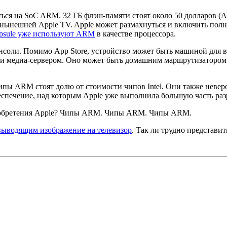
ься на SoC ARM. 32 ГБ флэш-памяти стоят около 50 долларов (Ap
м нынешней Apple TV. Apple может размахнуться и включить полн
Capsule уже используют ARM
в качестве процессора.
онсоли. Помимо App Store, устройство может быть машиной дл
Или медиа-сервером. Оно может быть домашним маршрутизатором
ипы ARM стоят долю от стоимости чипов Intel. Они также невер
беспечение, над которым Apple уже выполнила большую часть ра
приобретения Apple? Чипы ARM. Чипы ARM. Чипы ARM.
выводящим изображение на телевизор
. Так ли трудно представи