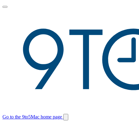
Toggle
main
menu
Go to the 9to5Mac home page
Switch
site