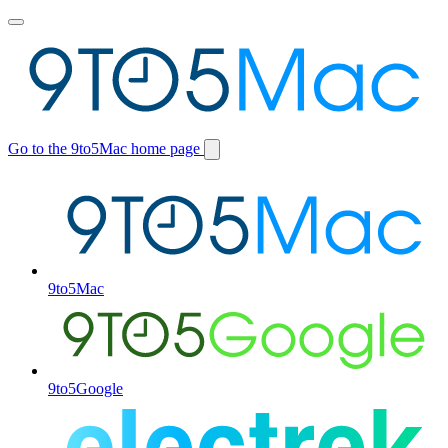
Toggle
main
menu
Go to the 9to5Mac home page
Switch
site
9to5Mac
9to5Google