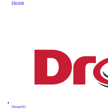
Electrek
DroneDJ