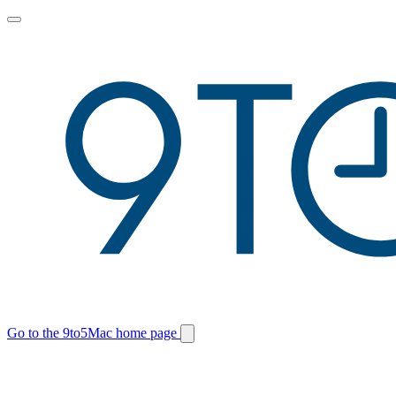
Toggle
main
menu
Go to the 9to5Mac home page
Switch
site