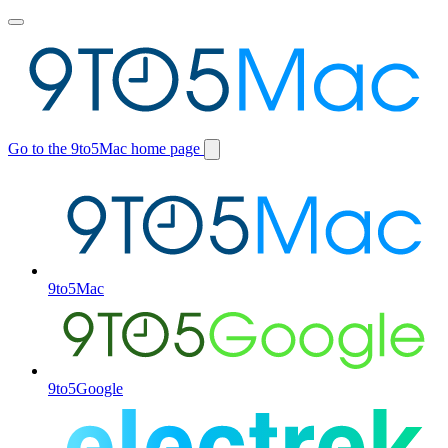
Toggle
main
menu
Go to the 9to5Mac home page
Switch
site
9to5Mac
9to5Google