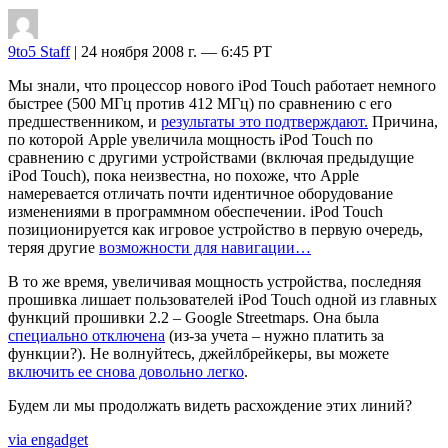
9to5 Staff
| 24 ноября 2008 г. — 6:45 PT
Мы знали, что процессор нового iPod Touch работает немного
быстрее (500 МГц против 412 МГц) по сравнению с его
предшественником, и
результаты это подтверждают.
Причина,
по которой Apple увеличила мощность iPod Touch по
сравнению с другими устройствами (включая предыдущие
iPod Touch), пока неизвестна, но похоже, что Apple
намеревается отличать почти идентичное оборудование
изменениями в программном обеспечении. iPod Touch
позиционируется как игровое устройство в первую очередь,
теряя другие
возможности для навигации…
В то же время, увеличивая мощность устройства, последняя
прошивка лишает пользователей iPod Touch одной из главных
функций прошивки 2.2 – Google Streetmaps. Она была
специально отключена
(из-за учета – нужно платить за
функции?). Не волнуйтесь, джейлбрейкеры, вы можете
включить ее снова довольно легко
.
Будем ли мы продолжать видеть расхождение этих линий?
via engadget