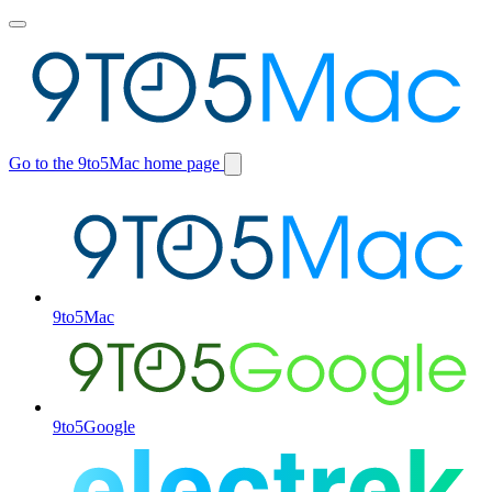
Toggle
main
menu
Go to the 9to5Mac home page
Switch
site
9to5Mac
9to5Google