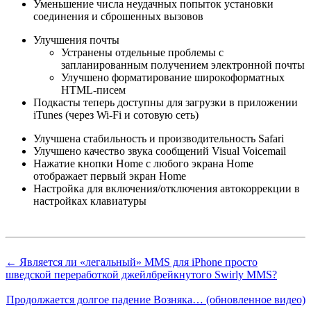
Уменьшение числа неудачных попыток установки
соединения и сброшенных вызовов
Улучшения почты
Устранены отдельные проблемы с
запланированным получением электронной почты
Улучшено форматирование широкоформатных
HTML-писем
Подкасты теперь доступны для загрузки в приложении
iTunes (через Wi-Fi и сотовую сеть)
Улучшена стабильность и производительность Safari
Улучшено качество звука сообщений Visual Voicemail
Нажатие кнопки Home с любого экрана Home
отображает первый экран Home
Настройка для включения/отключения автокоррекции в
настройках клавиатуры
← Является ли «легальный» MMS для iPhone просто
шведской переработкой джейлбрейкнутого Swirly MMS?
Продолжается долгое падение Возняка… (обновленное видео)