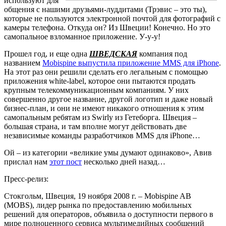
используют для
общения с нашими друзьями-луддитами (Трэвис – это ты),
которые не пользуются электронной почтой для фотографий с
камеры телефона. Откуда он? Из Швеции! Конечно. Но это
самопальное взломанное приложение. У-у-у!
Прошел год, и еще одна
ШВЕДСКАЯ
компания под
названием
Mobispine выпустила приложение MMS для iPhone
.
На этот раз они решили сделать его легальным с помощью
приложения white-label, которое они пытаются продать
крупным телекоммуникационным компаниям. У них
совершенно другое название, другой логотип и даже новый
бизнес-план, и они не имеют никакого отношения к этим
самопальным ребятам из Swirly из Гетеборга. Швеция –
большая страна, и там вполне могут действовать две
независимые команды разработчиков MMS для iPhone…
Ой – из категории «великие умы думают одинаково», Авив
прислал нам
этот пост
несколько дней назад…
Пресс-релиз:
Стокгольм, Швеция, 19 ноября 2008 г. – Mobispine AB
(MOBS), лидер рынка по предоставлению мобильных
решений для операторов, объявила о доступности первого в
мире полноценного сервиса мультимедийных сообщений