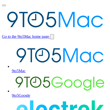
Toggle
main
menu
Go to the 9to5Mac home page
Switch
site
9to5Mac
9to5Google