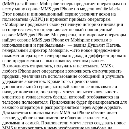
(MMS) для iPhone. Mobispine теперь предлагает операторам по
всему миру сервис MMS для iPhone по модели «white label».
Этот новый и инновационный сервис увеличит доход на
пользователя (ARPU) и принесет прибыль операторам.
«Mobispine продолжает свою успешную историю инноваций
и гордится тем, что представляет первый полноценный
сервис MMS для iPhone. Мы уверены, что мировые операторы
найдут сервис MMS для iPhone от Mobispine простым в
использовании и прибыльным», — заявил Душьянт Патель,
генеральный директор Mobispine. «Это новое предложение
поможет операторам генерировать доход и дифференцировать
свои предложения на высококонкурентном рынке».
Возможность отправлять, получать и пересылать MMS с
любого iPhone дает операторам возможность стимулировать
продажи, увеличивать использование сообщений и улучшать
удержание абонентов. Кроме того, предоставляя
дополнительный сервис, который конечные пользователи
находят полезным, операторы могут повысить лояльность
клиентов и узнаваемость бренда, который отображается на
телефоне пользователя. Приложение будет брендироваться для
каждого оператора и распространяться через Apple Appstore.
Для конечного пользователя MMS на iPhone обеспечивает
легкое, удобное и экономичное общение с коллегами,
друзьями и семьей. Пользователи могут легко создавать новое
MMS и прикреплять к нему изображение из альбома на