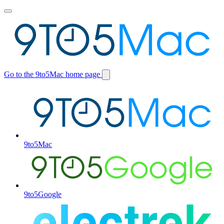
Toggle
main
menu
Go to the 9to5Mac home page
Switch
site
9to5Mac
9to5Google