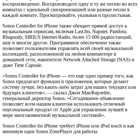
воспроизведение. Воспроизводите одну и ту же песню во всех
комнатах с идеальной синхронизацией или разные песни в
каждой комнате. Просматривайте, указывая и пролистывая.
Sonos Controller for iPhone также обещает прямой доступ к
музыкальным сервисам, включая Last.fm, Napster, Pandora,
Rhapsody, SIRIUS Internet Radio, более 15 000 радиостанций,
шоу и многое другое. Программное обеспечение также
позволяет пользователям управлять всей своей музыкальной
коллекцией, расположенной на любом компьютере в
домашней сети, накопителе Network Attached Storage (NAS) и
даже Time Capsule.
«Sonos Controller for iPhone — это еще один пример того, как
Sonos предлагает функции и приложения, которые делают
систему лучше, без каких-либо затрат для наших текущих или
будущих клиентов», — сказал Джон МакФарлейн,
генеральный директор Sonos. «Сегодняшнее объявление
позволяет всем нашим клиентам использовать отличный
персональный продукт от Apple для управления лучшей в
мире многокомнатной музыкальной системой».
Sonos Controller for iPhone требует iPhone или iPod touch и как
минимум один Sonos ZonePlayer для работы.