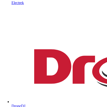
Electrek
DroneDJ