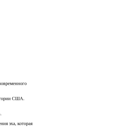
дновременного
ритории США.
.
ния эха, которая