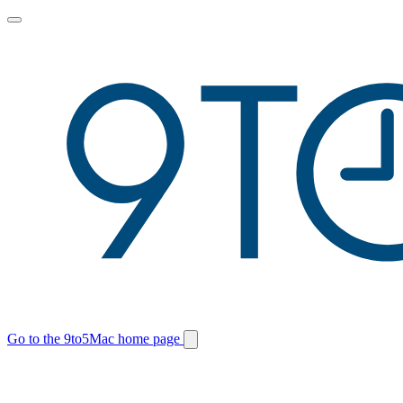
Toggle
main
menu
Go to the 9to5Mac home page
Switch
site