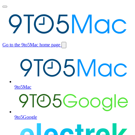
Toggle
main
menu
Go to the 9to5Mac home page
Switch
site
9to5Mac
9to5Google