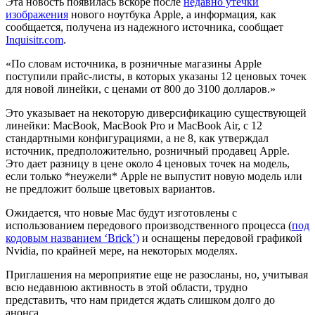
Эта новость появилась вскоре после
недавно утечки
изображения
нового ноутбука Apple, а информация, как
сообщается, получена из надежного источника, сообщает
Inquisitr.com
.
«По словам источника, в розничные магазины Apple
поступили прайс-листы, в которых указаны 12 ценовых точек
для новой линейки, с ценами от 800 до 3100 долларов.»
Это указывает на некоторую диверсификацию существующей
линейки: MacBook, MacBook Pro и MacBook Air, с 12
стандартными конфигурациями, а не 8, как утверждал
источник, предположительно, розничный продавец Apple.
Это дает разницу в цене около 4 ценовых точек на модель,
если только *неужели* Apple не выпустит новую модель или
не предложит больше цветовых вариантов.
Ожидается, что новые Mac будут изготовлены с
использованием передового производственного процесса (
под
кодовым названием ‘Brick’)
и оснащены передовой графикой
Nvidia, по крайней мере, на некоторых моделях.
Приглашения на мероприятие еще не разосланы, но, учитывая
всю недавнюю активность в этой области, трудно
представить, что нам придется ждать слишком долго до
анонса.