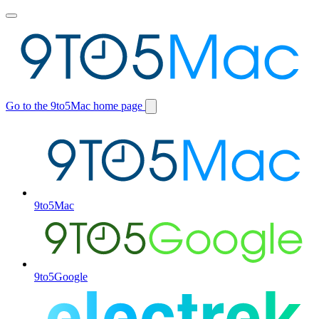
Toggle
main
menu
Go to the 9to5Mac home page
Switch
site
9to5Mac
9to5Google