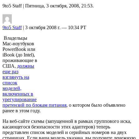
9to5 Staff
| Пятница, 3 октября, 2008, 21:53.
9to5 Staff
| 3 октября 2008 г. — 10:34 PT
Владельцы
Mac-ноутбуков
PowerBook или
iBook (до Intel),
проживающие в
США,
должны
еще раз
взглянуть на
список
моделей,
включенных в
урегулирование
претензий по блокам питания
, о котором было объявлено
ранее в этом году.
На веб-сайте схемы (запущенной в рамках группового иска,
касающегося безопасности этих адаптеров) теперь
представлен список моделей и серийных номеров на двух
страницах. Если ваша модель указана, вы получите денежную