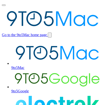
Toggle
main
menu
Go to the 9to5Mac home page
Switch
site
9to5Mac
9to5Google