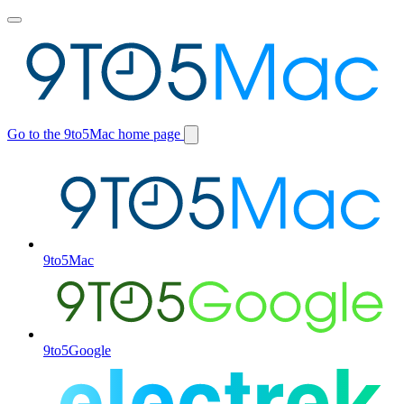
Toggle
main
menu
Go to the 9to5Mac home page
Switch
site
9to5Mac
9to5Google