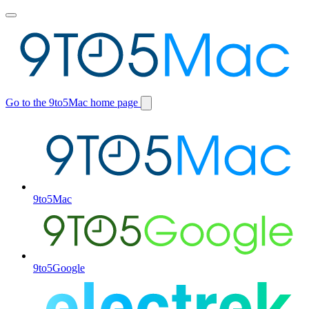
Toggle
main
menu
Go to the 9to5Mac home page
Switch
site
9to5Mac
9to5Google