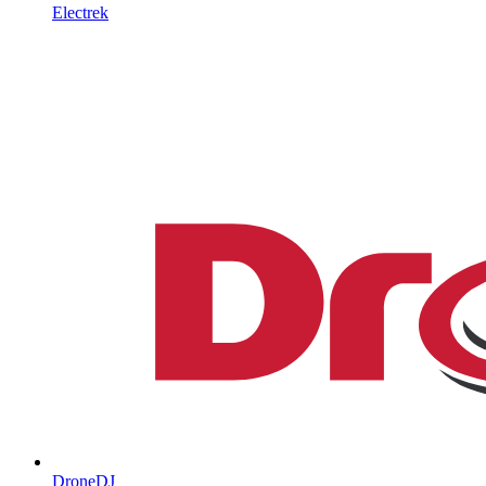
Electrek
DroneDJ