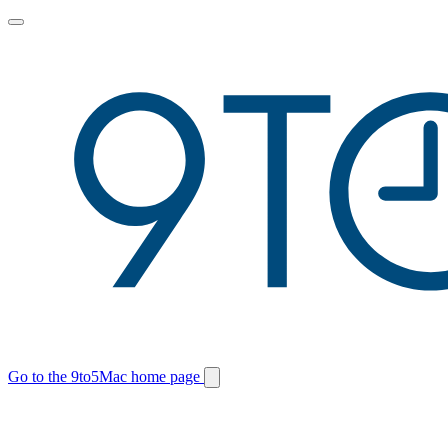
Toggle
main
menu
Go to the 9to5Mac home page
Switch
site