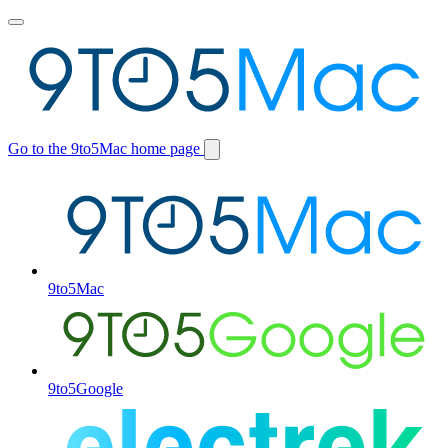
Toggle
main
menu
Go to the 9to5Mac home page
Switch
site
9to5Mac
9to5Google