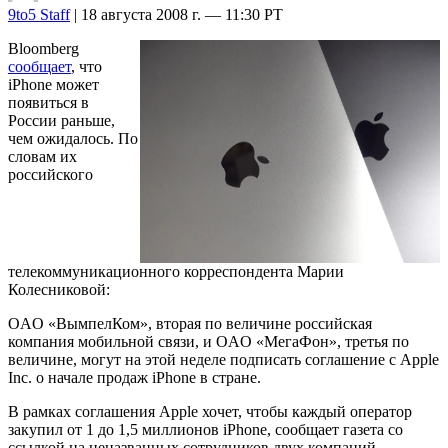
9to5 Staff
| 18 августа 2008 г. — 11:30 PT
Bloomberg
сообщает
, что
iPhone может
появиться в
России раньше,
чем ожидалось. По
словам их
российского
телекоммуникационного корреспондента Марии
Колесниковой:
OAO «ВымпелКом», вторая по величине российская
компания мобильной связи, и OAO «МегаФон», третья по
величине, могут на этой неделе подписать соглашение с Apple
Inc. о начале продаж iPhone в стране.
В рамках соглашения Apple хочет, чтобы каждый оператор
закупил от 1 до 1,5 миллионов iPhone, сообщает газета со
ссылкой на неназванных сотрудников двух компаний.