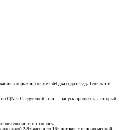
ния в дорожной карте Intel два года назад. Теперь эти
сно C|Net. Следующий этап — запуск продукта… который,
зводительности по запросу.
оддержкой 2-8+ ядер и до 16+ потоков с одновременной