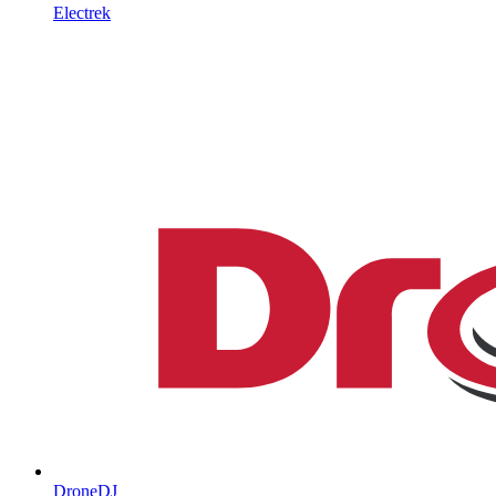
Electrek
DroneDJ