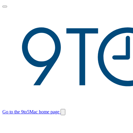
Toggle
main
menu
Go to the 9to5Mac home page
Switch
site