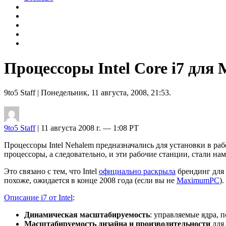
Процессоры Intel Core i7 для 
9to5 Staff
| Понедельник, 11 августа, 2008, 21:53.
9to5 Staff
| 11 августа 2008 г. — 1:08 PT
Процессоры Intel Nehalem предназначались для установки в рабо
процессоры, а следовательно, и эти рабочие станции, стали н
Это связано с тем, что Intel
официально раскрыла
брендинг для
похоже, ожидается в конце 2008 года (если вы не
MaximumPC
).
Описание i7 от Intel
:
Динамическая масштабируемость
: управляемые ядра, 
Масштабируемость дизайна и производительности
для 