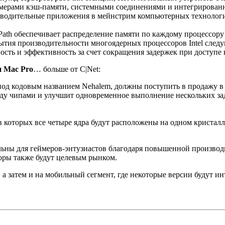
мерами кэш-памяти, системными соединениями и интегрирован
одительные приложения в мейнстрим компьютерных технологий
kPath обеспечивает распределение памяти по каждому процессор
ытия производительности многоядерных процессоров Intel след
сть и эффективность за счет сокращения задержек при доступе
и Mac Pro
… больше от C|Net:
под кодовым названием Nehalem, должны поступить в продажу в 
ду чипами и улучшит одновременное выполнение нескольких задач
в которых все четыре ядра будут расположены на одном кристалле
ельны для геймеров-энтузиастов благодаря повышенной производ
аторы также будут целевым рынком.
а затем и на мобильный сегмент, где некоторые версии будут ин