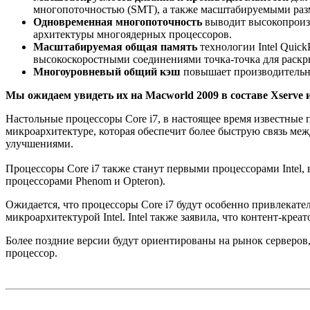
многопоточностью (SMT), а также масштабируемыми раз
Одновременная многопоточность
выводит высокопроизв
архитектуры многоядерных процессоров.
Масштабируемая общая память
технологии Intel Quic
высокоскоростными соединениями точка-точка для раскр
Многоуровневый общий кэш
повышает производительно
Мы ожидаем увидеть их на Macworld 2009 в составе Xserve 
Настольные процессоры Core i7, в настоящее время известные 
микроархитектуре, которая обеспечит более быструю связь меж
улучшениями.
Процессоры Core i7 также станут первыми процессорами Intel, 
процессорами Phenom и Opteron).
Ожидается, что процессоры Core i7 будут особенно привлекат
микроархитектурой Intel. Intel также заявила, что контент-кре
Более поздние версии будут ориентированы на рынок серверов, 
процессор.