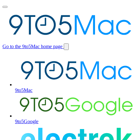
Toggle
main
menu
Go to the 9to5Mac home page
Switch
site
9to5Mac
9to5Google