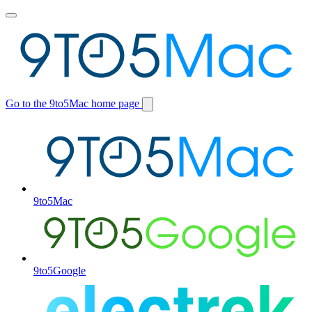
Toggle
main
menu
Go to the 9to5Mac home page
Switch
site
9to5Mac
9to5Google