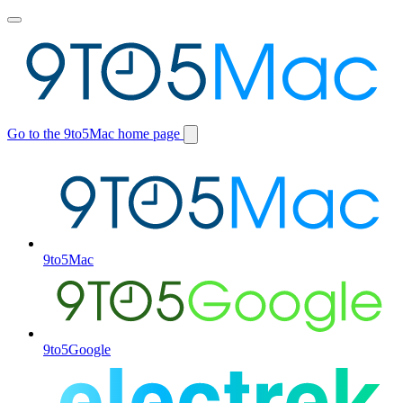
Toggle
main
menu
Go to the 9to5Mac home page
Switch
site
9to5Mac
9to5Google