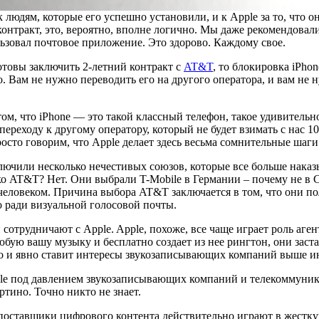
 людям, которые его успешно установили, и к Apple за то, что о
онтракт, это, вероятно, вполне логично. Мы даже рекомендовал
зовал почтовое приложение. Это здорово. Каждому свое.
готовы заключить 2-летний контракт с
AT&T
, то блокировка iPhon
о. Вам не нужно переводить его на другого оператора, и вам не
ом, что iPhone — это такой классный телефон, такое удивительн
ереходу к другому оператору, который не будет взимать с нас 10
сто говорим, что Apple делает здесь весьма сомнительные шаги
аключили несколько нечестивых союзов, которые все больше нака
о AT&T? Нет. Они выбрали T-Mobile в Германии – почему не в С
человеком. Причина выбора AT&T заключается в том, что они по
о ради визуальной голосовой почты.
отрудничают с Apple. Apple, похоже, все чаще играет роль аге
любую вашу музыку и бесплатно создает из нее рингтон, они зас
дно и явно ставит интересы звукозаписывающих компаний выше и
le под давлением звукозаписывающих компаний и телекоммуника
тино. Точно никто не знает.
 поставщики цифрового контента действительно играют в жесткую