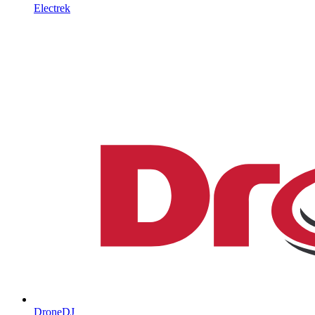
Electrek
DroneDJ