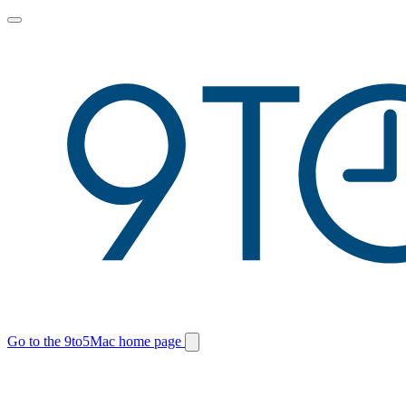
Toggle
main
menu
Go to the 9to5Mac home page
Switch
site