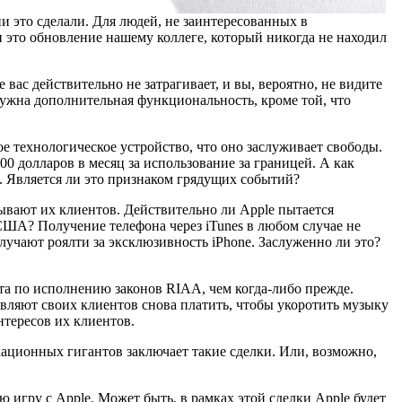
ни это сделали. Для людей, не заинтересованных в
и это обновление нашему коллеге, который никогда не находил
e вас действительно не затрагивает, и вы, вероятно, не видите
 нужна дополнительная функциональность, кроме той, что
ое технологическое устройство, что оно заслуживает свободы.
00 долларов в месяц за использование за границей. А как
. Является ли это признаком грядущих событий?
зывают их клиентов. Действительно ли Apple пытается
ША? Получение телефона через iTunes в любом случае не
лучают роялти за эксклюзивность iPhone. Заслуженно ли это?
нта по исполнению законов RIAA, чем когда-либо прежде.
тавляют своих клиентов снова платить, чтобы укоротить музыку
нтересов их клиентов.
ционных гигантов заключает такие сделки. Или, возможно,
 игру с Apple. Может быть, в рамках этой сделки Apple будет