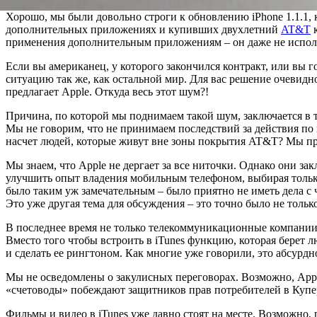
Хорошо, мы были довольно строги к обновлению iPhone 1.1.1, к
дополнительных приложениях и купивших двухлетний
AT&T
к
применения дополнительным приложениям – он даже не исполь
Если вы американец, у которого закончился контракт, или вы 
ситуацию так же, как остальной мир. Для вас решение очевидн
предлагает Apple. Откуда весь этот шум?!
Причина, по которой мы поднимаем такой шум, заключается в т
Мы не говорим, что не принимаем последствий за действия по п
насчет людей, которые живут вне зоны покрытия AT&T? Мы про
Мы знаем, что Apple не дергает за все ниточки. Однако они з
улучшить опыт владения мобильным телефоном, выбирая тольк
было таким уж замечательным – было приятно не иметь дела с 
Это уже другая тема для обсуждения – это точно было не тольк
В последнее время не только телекоммуникационные компании с
Вместо того чтобы встроить в iTunes функцию, которая берет 
и сделать ее рингтоном. Как многие уже говорили, это абсур
Мы не осведомлены о закулисных переговорах. Возможно, App
«счетоводы» побеждают защитников прав потребителей в Купер
Фильмы и видео в iTunes уже давно стоят на месте. Возможно,