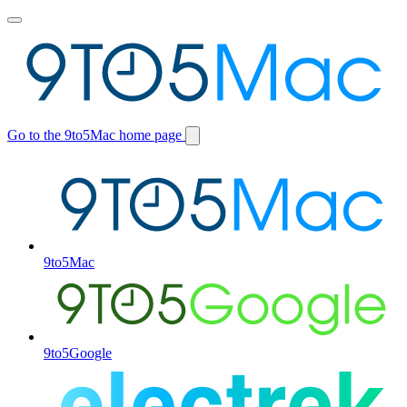
Toggle
main
menu
Go to the 9to5Mac home page
Switch
site
9to5Mac
9to5Google